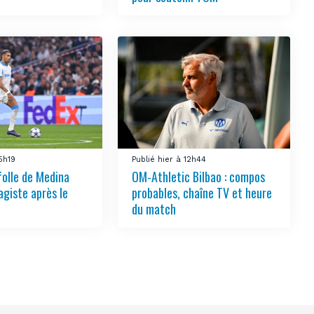
15h19
Publié hier à 12h44
folle de Medina
OM-Athletic Bilbao : compos
agiste après le
probables, chaîne TV et heure
du match