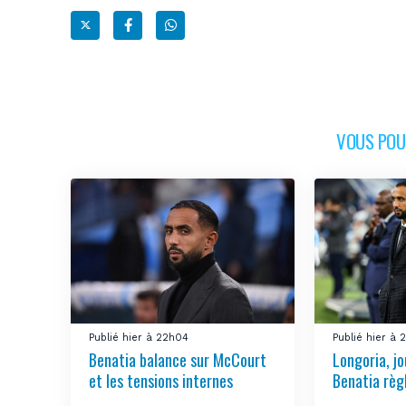
VOUS POUR
Publié hier à 22h04
Publié hier à 
Benatia balance sur McCourt
Longoria, jo
et les tensions internes
Benatia règ