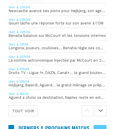
Hier à 23h56
Newcastle avance ses pions pour Højbjerg, son agent sort du silence
Hier à 23h09
Gouiri lâche une réponse forte sur son avenir à l’OM
Hier à 22h04
Benatia balance sur McCourt et les tensions internes
Hier à 21h19
Longoria, joueurs, coulisses… Benatia règle ses comptes !
Hier à 20h34
La somme astronomique injectée par McCourt en 2026 pour soutenir l’OM
Hier à 19h49
Droits TV : Ligue 1+, DAZN, Canal+… le grand bouleversement
Hier à 19h04
Hojbjerg, Balerdi, Aguerd… le grand ménage se prépare
Hier à 18h19
Aguerd a choisi sa destination, Naples reste en embuscade
TOUT VOIR
DERNIERS & PROCHAINS MATCHS