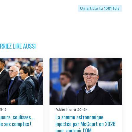
Un article lu 1061 fois
RIEZ LIRE AUSSI
21h19
Publié hier à 20h34
ueurs, coulisses…
La somme astronomique
le ses comptes !
injectée par McCourt en 2026
pour soutenir l’OM