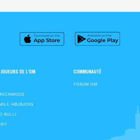
 JOUEURS DE L’OM
COMMUNAUTÉ
N
FORUM OM
GREENWOOD
MILE HØJBJERG
O RULLI
RIT