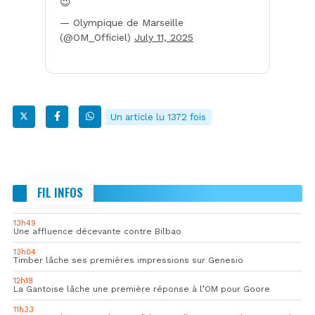
😉
— Olympique de Marseille
(@OM_Officiel)
July 11, 2025
Un article lu 1372 fois
FIL INFOS
13h49
Une affluence décevante contre Bilbao
13h04
Timber lâche ses premières impressions sur Genesio
12h18
La Gantoise lâche une première réponse à l’OM pour Goore
11h33