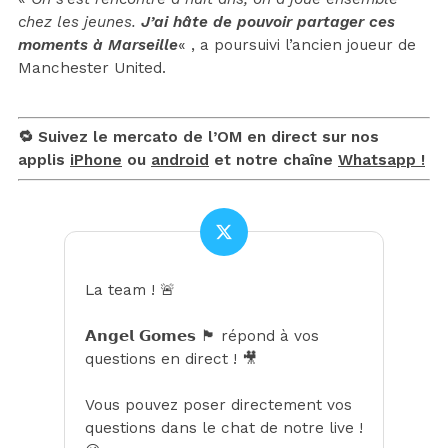
chez les jeunes.
J’ai hâte de pouvoir partager ces
moments à Marseille
« , a poursuivi l’ancien joueur de
Manchester United.
🔁 Suivez le mercato de l’OM en direct sur nos
applis
iPhone
ou
android
et notre chaîne
Whatsapp !
La team ! 🚨
𝗔𝗻𝗴𝗲𝗹 𝗚𝗼𝗺𝗲𝘀 🏴󠁧󠁢󠁥󠁮󠁧󠁿 répond à vos
questions en direct ! 🎥
Vous pouvez poser directement vos
questions dans le chat de notre live !