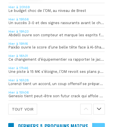
Hier à 20h59
Le budget choc de l’OM, au niveau de Brest
Hier à 19h56
Un succès 3-0 et des signes rassurants avant le choc face à Bilbao
Hier à 19h23
Abdelli ouvre son compteur et marque les esprits face à Al-Shahania
Hier à 19h16
Paixão ouvre le score d’une belle tête face à Al-Shahania
Hier à 18h31
Ce changement d’équipementier va rapporter le jackpot à l’OM
Hier à 17h46
Une piste à 15 M€ s’éloigne, l’OM revoit ses plans pour son gardien
Hier à 16h28
Lorenzi tient un accord, un coup offensif se prépare en coulisses
Hier à 15h06
Genesio tient peut-être son futur crack qui affole déjà l’Europe
TOUT VOIR
DERNIERS & PROCHAINS MATCHS