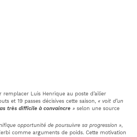
DIM 30 AOÛT
20H45
MONACO
MARSEILLE
 remplacer Luis Henrique au poste d’ailier
uts et 19 passes décisives cette saison,
« voit d’un
as très difficile à convaincre
»
selon une source
fique opportunité de poursuivre sa progression »
,
Zerbi comme arguments de poids. Cette motivation