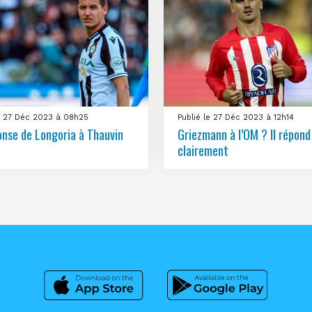
le 27 Déc 2023 à 08h25
Publié le 27 Déc 2023 à 12h14
onse de Longoria à Thauvin
Griezmann à l’OM ? Il répond
clairement