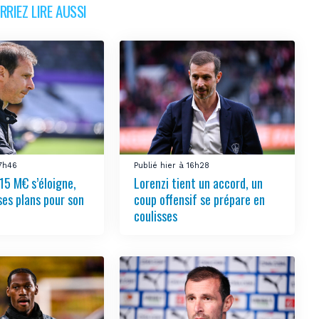
RIEZ LIRE AUSSI
17h46
Publié hier à 16h28
15 M€ s’éloigne,
Lorenzi tient un accord, un
ses plans pour son
coup offensif se prépare en
coulisses