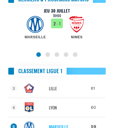
JEU 30 JUILLET
18H00
2
- 1
MARSEILLE
NIMES
MA
CLASSEMENT LIGUE 1
LILLE
61
3
LYON
60
4
MARSEILLE
59
5