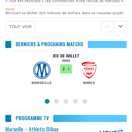
« Tout est étonnant », les confidences d’une recrue du mercato hivernal de l’OM
10h47
McCourt va lâcher 300 millions de dollars dans un nouveau projet
TOUT VOIR
DERNIERS & PROCHAINS MATCHS
JEU 30 JUILLET
18H00
2
- 1
MARSEILLE
NIMES
PROGRAMME TV
Marseille – Athletic Bilbao