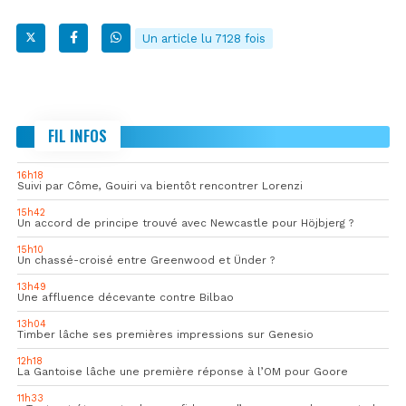
Un article lu 7128 fois
FIL INFOS
16h18
Suivi par Côme, Gouiri va bientôt rencontrer Lorenzi
15h42
Un accord de principe trouvé avec Newcastle pour Höjbjerg ?
15h10
Un chassé-croisé entre Greenwood et Ünder ?
13h49
Une affluence décevante contre Bilbao
13h04
Timber lâche ses premières impressions sur Genesio
12h18
La Gantoise lâche une première réponse à l’OM pour Goore
11h33