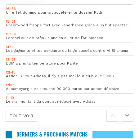
16h36
Un effet domino pourrait accélérer le dossier Rulli
15h51
Greenwood frappe fort avec Fenerbahçe grâce à un but spectaculaire
15h06
Lorenzi suit de près un ancien ailier de l’AS Monaco
14h21
Les gagnants et les perdants du large succès contre Al Shahania
13h26
L’OM a pris la température pour Kanté
12h43
Astier : « Pour Adidas, il n’y a pas meilleur club que l’OM »
12h01
Aubameyang aurait touché 90 000 euros par action décisive
11h10
Le vrai montant du contrat négocié avec Adidas
TOUT VOIR
DERNIERS & PROCHAINS MATCHS