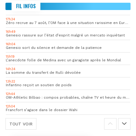
FIL INFOS
17h34
Zéro recrue au 7 août, l’OM face à une situation rarissime en Europe
16h49
Genesio rassure sur l’état d’esprit malgré un mercato inquiétant
16h04
Genesio sort du silence et demande de la patience
15h19
L’anecdote folle de Medina avec un garagiste après le Mondial
14h34
La somme du transfert de Rulli dévoilée
13h32
Infantino reçoit un soutien de poids
12h44
OM-Athletic Bilbao : compos probables, chaîne TV et heure du match
12h04
Francfort s’agace dans le dossier Wahi
TOUT VOIR