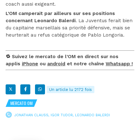
coach aussi exigeant.
L’OM camperait par ailleurs sur ses positions
concernant Leonardo Balerdi
. La Juventus ferait bien
du capitaine marseillais sa priorité défensive, mais se
heurterait au refus catégorique de Pablo Longoria.
🔁 Suivez le mercato de l’OM en direct sur nos
applis
iPhone
ou
android
et notre chaîne
Whatsapp !
Un article lu 2172 fois
MERCATO OM
JONATHAN CLAUSS
,
IGOR TUDOR
,
LEONARDO BALERDI