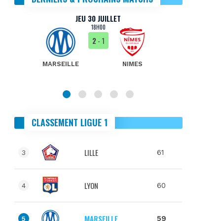
JEU 30 JUILLET
18H00
2
- 1
MARSEILLE
NIMES
MA
CLASSEMENT LIGUE 1
LILLE
61
3
LYON
60
4
MARSEILLE
59
5