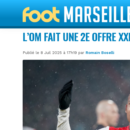
L’OM FAIT UNE 2E OFFRE X
Publié le 8 Juil 2025 à 17h19 par
Romain Boselli