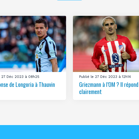
le 27 Déc 2023 à 08h25
Publié le 27 Déc 2023 à 12h14
onse de Longoria à Thauvin
Griezmann à l’OM ? Il répond
clairement