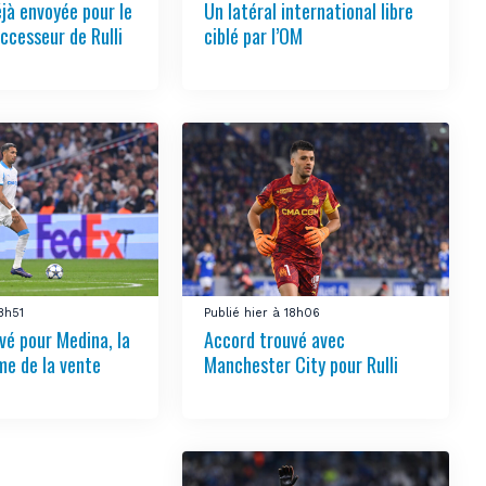
éjà envoyée pour le
Un latéral international libre
ccesseur de Rulli
ciblé par l’OM
18h51
Publié hier à 18h06
vé pour Medina, la
Accord trouvé avec
e de la vente
Manchester City pour Rulli