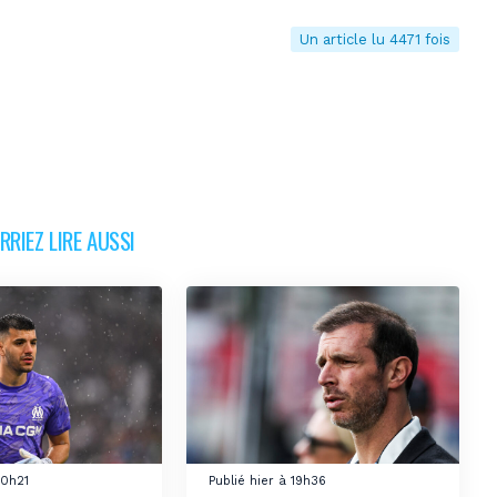
Un article lu 4471 fois
RIEZ LIRE AUSSI
20h21
Publié hier à 19h36