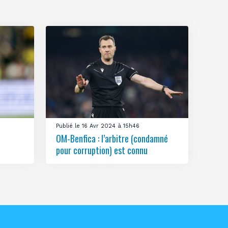
Publié le 16 Avr 2024 à 15h46
OM-Benfica : l’arbitre (condamné
pour corruption) est connu