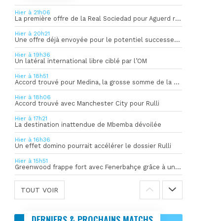
Hier à 21h06
La première offre de la Real Sociedad pour Aguerd refusée par l’OM
Hier à 20h21
Une offre déjà envoyée pour le potentiel successeur de Rulli
Hier à 19h36
Un latéral international libre ciblé par l’OM
Hier à 18h51
Accord trouvé pour Medina, la grosse somme de la vente dévoilée
Hier à 18h06
Accord trouvé avec Manchester City pour Rulli
Hier à 17h21
La destination inattendue de Mbemba dévoilée
Hier à 16h36
Un effet domino pourrait accélérer le dossier Rulli
Hier à 15h51
Greenwood frappe fort avec Fenerbahçe grâce à un but spectaculaire
TOUT VOIR
DERNIERS & PROCHAINS MATCHS