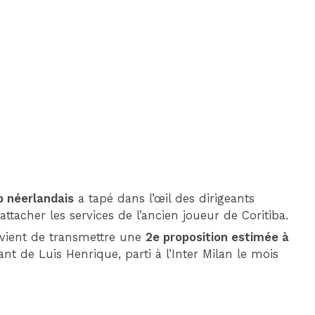
DIM 30 AOÛT
20H45
MONACO
MARSEILLE
ub néerlandais
a tapé dans l’œil des dirigeants
’attacher les services de l’ancien joueur de Coritiba.
 vient de transmettre une
2e proposition estimée à
nt de Luis Henrique, parti à l’Inter Milan le mois