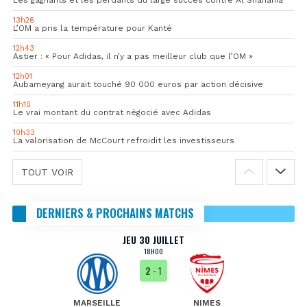
13h26
L’OM a pris la température pour Kanté
12h43
Astier : « Pour Adidas, il n’y a pas meilleur club que l’OM »
12h01
Aubameyang aurait touché 90 000 euros par action décisive
11h10
Le vrai montant du contrat négocié avec Adidas
10h33
La valorisation de McCourt refroidit les investisseurs
TOUT VOIR
DERNIERS & PROCHAINS MATCHS
JEU 30 JUILLET
18H00
2
- 1
MARSEILLE
NIMES