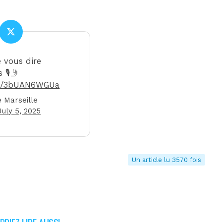
e vous dire
🎙️🤳
com/3bUAN6WGUa
 Marseille
July 5, 2025
Un article lu 3570 fois