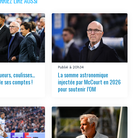
RIEZ LIRE AUSSI
Publié à 20h34
ueurs, coulisses…
La somme astronomique
le ses comptes !
injectée par McCourt en 2026
pour soutenir l’OM