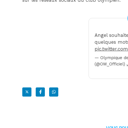
sur les réseaux sociaux du club olympien.
Angel souhait
quelques mots 
pic.twitter.
— Olympique de
(@OM_Officiel)