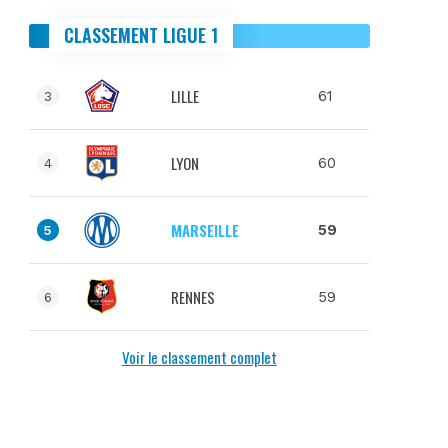
CLASSEMENT LIGUE 1
LILLE
61
3
LYON
60
4
MARSEILLE
59
5
RENNES
59
6
Voir le classement complet