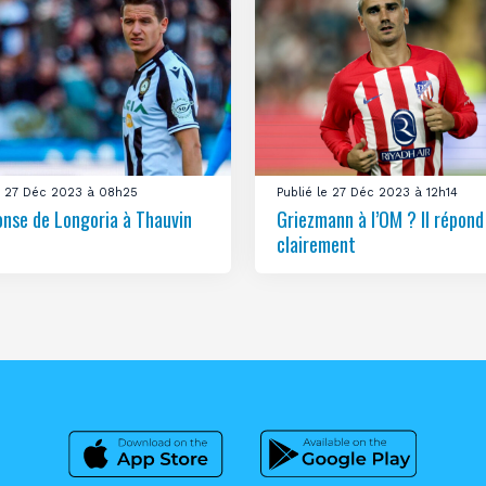
le 27 Déc 2023 à 08h25
Publié le 27 Déc 2023 à 12h14
onse de Longoria à Thauvin
Griezmann à l’OM ? Il répond
clairement