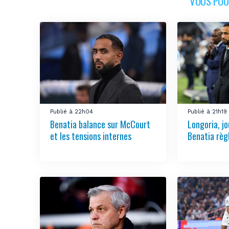
VOUS POUR
Publié à 22h04
Publié à 21h19
Benatia balance sur McCourt
Longoria, jo
et les tensions internes
Benatia règ