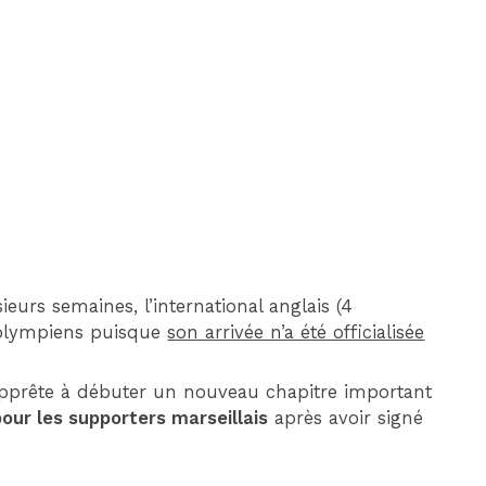
DIM 30 AOÛT
20H45
MONACO
MARSEILLE
eurs semaines, l’international anglais (4
s olympiens puisque
son arrivée n’a été officialisée
’apprête à débuter un nouveau chapitre important
our les supporters marseillais
après avoir signé