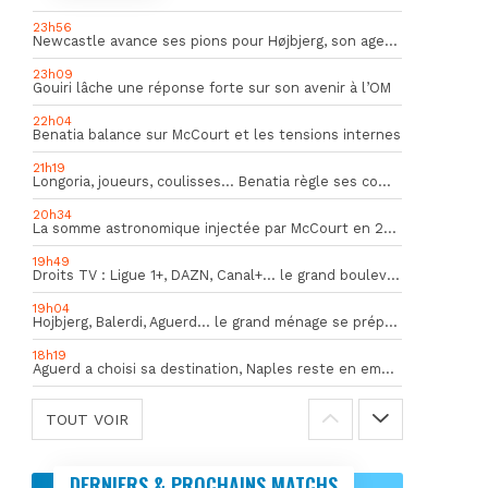
23h56
Newcastle avance ses pions pour Højbjerg, son agent sort du silence
23h09
Gouiri lâche une réponse forte sur son avenir à l’OM
22h04
Benatia balance sur McCourt et les tensions internes
21h19
Longoria, joueurs, coulisses… Benatia règle ses comptes !
20h34
La somme astronomique injectée par McCourt en 2026 pour soutenir l’OM
19h49
Droits TV : Ligue 1+, DAZN, Canal+… le grand bouleversement
19h04
Hojbjerg, Balerdi, Aguerd… le grand ménage se prépare
18h19
Aguerd a choisi sa destination, Naples reste en embuscade
TOUT VOIR
DERNIERS & PROCHAINS MATCHS