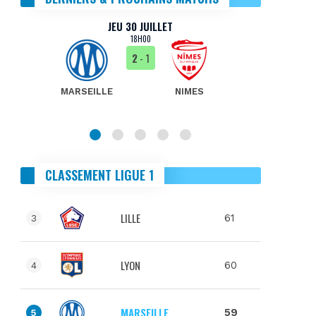
JEU 30 JUILLET
18H00
2
- 1
MARSEILLE
NIMES
MA
CLASSEMENT LIGUE 1
LILLE
61
3
LYON
60
4
MARSEILLE
59
5