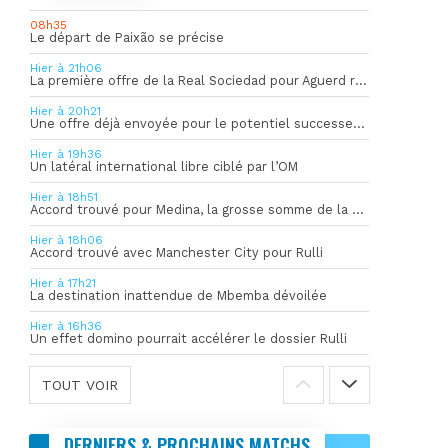
08h35
Le départ de Paixão se précise
Hier à 21h06
La première offre de la Real Sociedad pour Aguerd refusée par l’OM
Hier à 20h21
Une offre déjà envoyée pour le potentiel successeur de Rulli
Hier à 19h36
Un latéral international libre ciblé par l’OM
Hier à 18h51
Accord trouvé pour Medina, la grosse somme de la vente dévoilée
Hier à 18h06
Accord trouvé avec Manchester City pour Rulli
Hier à 17h21
La destination inattendue de Mbemba dévoilée
Hier à 16h36
Un effet domino pourrait accélérer le dossier Rulli
TOUT VOIR
DERNIERS & PROCHAINS MATCHS