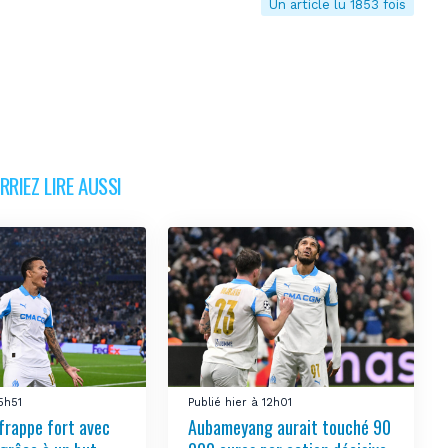
Un article lu 1853 fois
RIEZ LIRE AUSSI
15h51
Publié hier à 12h01
frappe fort avec
Aubameyang aurait touché 90