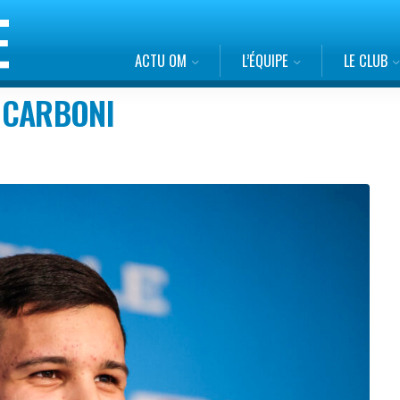
ACTU OM
L’ÉQUIPE
LE CLUB
 CARBONI