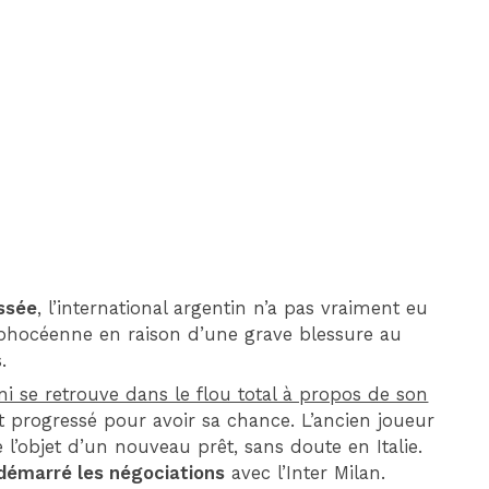
DIM 30 AOÛT
20H45
MONACO
MARSEILLE
assée
, l’international argentin n’a pas vraiment eu
é phocéenne en raison d’une grave blessure au
.
ni se retrouve dans le flou total à propos de son
 progressé pour avoir sa chance. L’ancien joueur
 l’objet d’un nouveau prêt, sans doute en Italie.
 démarré les négociations
avec l’Inter Milan.