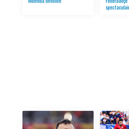
Mbemba dévoilée
Fenerbahçe 
spectaculai