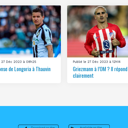
le 27 Déc 2023 à 08h25
Publié le 27 Déc 2023 à 12h14
onse de Longoria à Thauvin
Griezmann à l’OM ? Il répond
clairement