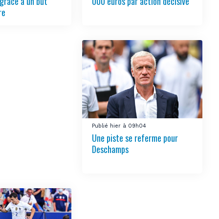
grâce à un but
000 euros par action décisive
re
Publié hier à 09h04
Une piste se referme pour
Deschamps