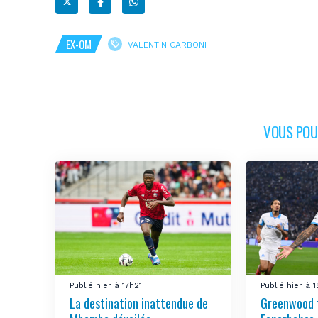
EX-OM
VALENTIN CARBONI
VOUS POUR
Publié hier à 17h21
Publié hier à 
La destination inattendue de
Greenwood 