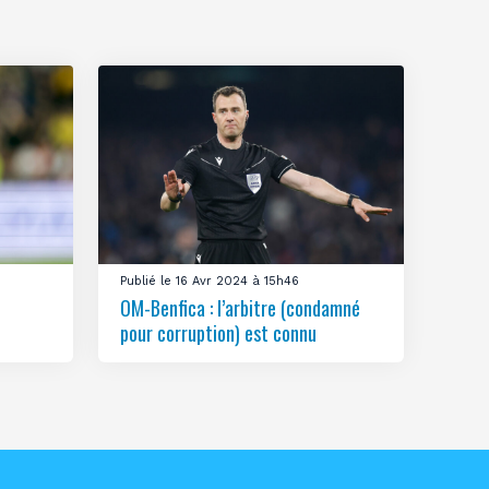
Publié le 16 Avr 2024 à 15h46
OM-Benfica : l’arbitre (condamné
pour corruption) est connu