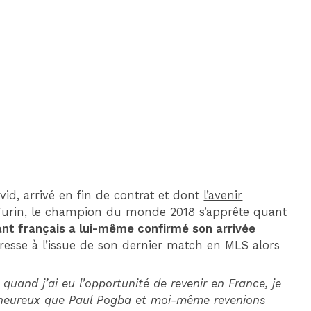
DIM 30 AOÛT
20H45
MONACO
MARSEILLE
d, arrivé en fin de contrat et dont
l’avenir
Turin
, le champion du monde 2018 s’apprête quant
ant français a lui-même confirmé son arrivée
esse à l’issue de son dernier match en MLS alors
quand j’ai eu l’opportunité de revenir en France, je
nt heureux que Paul Pogba et moi-même revenions