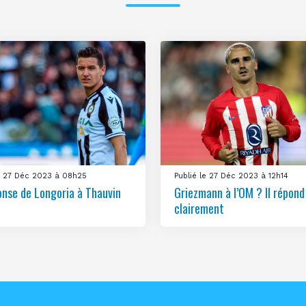
le 27 Déc 2023 à 08h25
Publié le 27 Déc 2023 à 12h14
onse de Longoria à Thauvin
Griezmann à l’OM ? Il répond
clairement