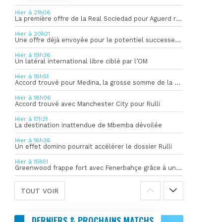
Hier à 21h06
La première offre de la Real Sociedad pour Aguerd refusée par l’OM
Hier à 20h21
Une offre déjà envoyée pour le potentiel successeur de Rulli
Hier à 19h36
Un latéral international libre ciblé par l’OM
Hier à 18h51
Accord trouvé pour Medina, la grosse somme de la vente dévoilée
Hier à 18h06
Accord trouvé avec Manchester City pour Rulli
Hier à 17h21
La destination inattendue de Mbemba dévoilée
Hier à 16h36
Un effet domino pourrait accélérer le dossier Rulli
Hier à 15h51
Greenwood frappe fort avec Fenerbahçe grâce à un but spectaculaire
TOUT VOIR
DERNIERS & PROCHAINS MATCHS