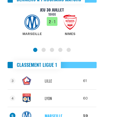
JEU 30 JUILLET
18H00
2
- 1
MARSEILLE
NIMES
MA
CLASSEMENT LIGUE 1
LILLE
61
3
LYON
60
4
MARSEILLE
59
5