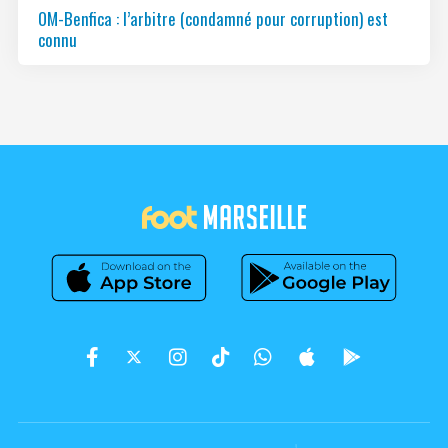
OM-Benfica : l’arbitre (condamné pour corruption) est
connu