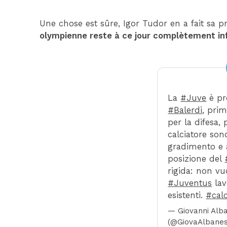
Une chose est sûre, Igor Tudor en a fait sa p
olympienne reste à ce jour complètement inf
La
#Juve
è pr
#Balerdi
, prim
per la difesa,
calciatore sono
gradimento e 
posizione del
rigida: non vu
#Juventus
lav
esistenti.
#cal
— Giovanni Alb
(@GiovaAlbane