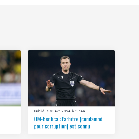
Publié le 16 Avr 2024 à 15h46
OM-Benfica : l’arbitre (condamné
pour corruption) est connu