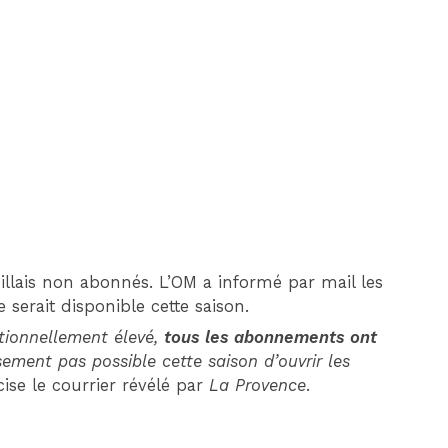
DIM 30 AOÛT
20H45
MONACO
MARSEILLE
llais non abonnés. L’OM a informé par mail les
serait disponible cette saison.
tionnellement élevé,
tous les abonnements ont
ement pas possible cette saison d’ouvrir les
cise le courrier révélé par
La Provence
.