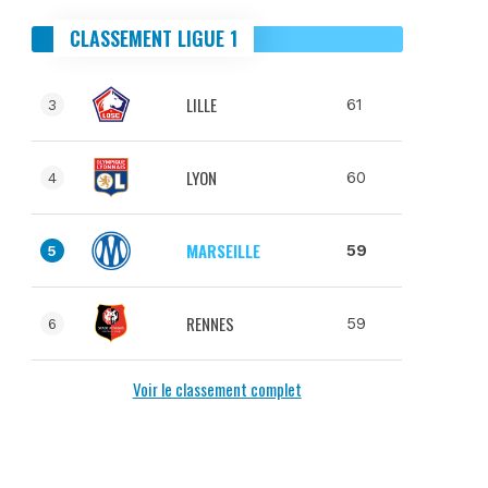
CLASSEMENT LIGUE 1
LILLE
61
3
LYON
60
4
MARSEILLE
59
5
RENNES
59
6
Voir le classement complet