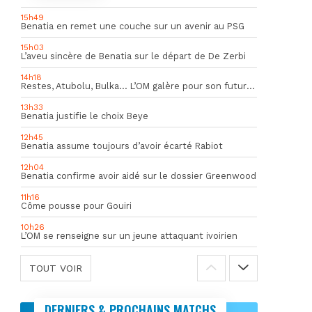
15h49
Benatia en remet une couche sur un avenir au PSG
15h03
L’aveu sincère de Benatia sur le départ de De Zerbi
14h18
Restes, Atubolu, Bulka… L’OM galère pour son futur gardien numéro 1
13h33
Benatia justifie le choix Beye
12h45
Benatia assume toujours d’avoir écarté Rabiot
12h04
Benatia confirme avoir aidé sur le dossier Greenwood
11h16
Côme pousse pour Gouiri
10h26
L’OM se renseigne sur un jeune attaquant ivoirien
TOUT VOIR
DERNIERS & PROCHAINS MATCHS