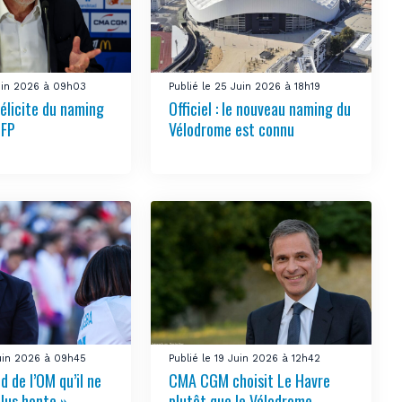
Juin 2026 à 09h03
Publié le 25 Juin 2026 à 18h19
félicite du naming
Officiel : le nouveau naming du
LFP
Vélodrome est connu
Juin 2026 à 09h45
Publié le 19 Juin 2026 à 12h42
 de l’OM qu’il ne
CMA CGM choisit Le Havre
plus honte »
plutôt que le Vélodrome