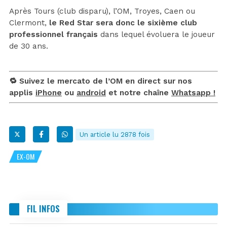
Après Tours (club disparu), l’OM, Troyes, Caen ou
Clermont,
le Red Star sera donc le sixième club
professionnel français
dans lequel évoluera le joueur
de 30 ans.
🔁 Suivez le mercato de l’OM en direct sur nos
applis
iPhone
ou
android
et notre chaîne
Whatsapp !
Un article lu 2878 fois
EX-OM
FIL INFOS