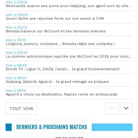
Hier à 23h56
Newcastle avance ses pions pour Højbjerg, son agent sort du silence
Hier à 23h09
Gouiri lâche une réponse forte sur son avenir à l’OM
Hier à 22h04
Benatia balance sur McCourt et les tensions internes
Hier à 21h19
Longoria, joueurs, coulisses… Benatia règle ses comptes !
Hier à 20h34
La somme astronomique injectée par McCourt en 2026 pour soutenir l’OM
Hier à 19h49
Droits TV : Ligue 1+, DAZN, Canal+… le grand bouleversement
Hier à 19h04
Hojbjerg, Balerdi, Aguerd… le grand ménage se prépare
Hier à 18h19
Aguerd a choisi sa destination, Naples reste en embuscade
TOUT VOIR
DERNIERS & PROCHAINS MATCHS