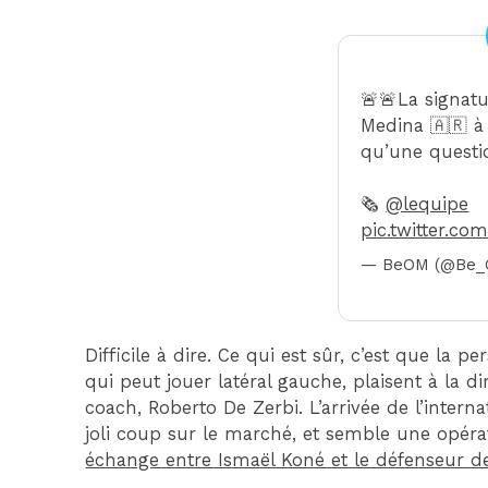
🚨🚨La signat
Medina 🇦🇷 à 
qu’une questio
🗞️
@lequipe
pic.twitter.c
— BeOM (@Be_
Difficile à dire. Ce qui est sûr, c’est que la
qui peut jouer latéral gauche, plaisent à la 
coach, Roberto De Zerbi. L’arrivée de l’intern
joli coup sur le marché, et semble une opér
échange entre Ismaël Koné et le défenseur d