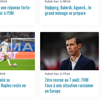
 23h09
Publié hier à 19h04
e une réponse forte
Hojbjerg, Balerdi, Aguerd… le
ir à l’OM
grand ménage se prépare
18h19
Publié hier à 17h34
oisi sa
Zéro recrue au 7 août, l’OM
, Naples reste en
face à une situation rarissime
en Europe