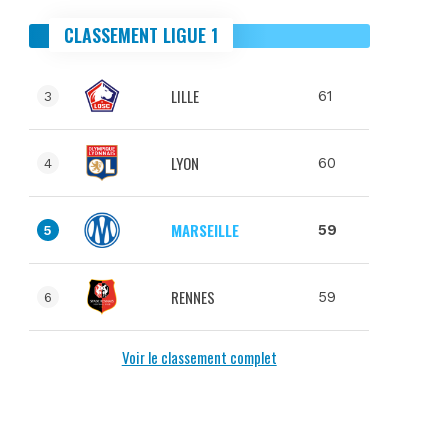
CLASSEMENT LIGUE 1
LILLE
61
3
LYON
60
4
MARSEILLE
59
5
RENNES
59
6
Voir le classement complet