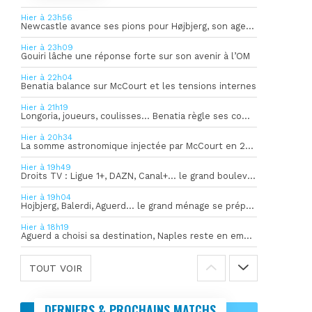
Hier à 23h56
Newcastle avance ses pions pour Højbjerg, son agent sort du silence
Hier à 23h09
Gouiri lâche une réponse forte sur son avenir à l’OM
Hier à 22h04
Benatia balance sur McCourt et les tensions internes
Hier à 21h19
Longoria, joueurs, coulisses… Benatia règle ses comptes !
Hier à 20h34
La somme astronomique injectée par McCourt en 2026 pour soutenir l’OM
Hier à 19h49
Droits TV : Ligue 1+, DAZN, Canal+… le grand bouleversement
Hier à 19h04
Hojbjerg, Balerdi, Aguerd… le grand ménage se prépare
Hier à 18h19
Aguerd a choisi sa destination, Naples reste en embuscade
TOUT VOIR
DERNIERS & PROCHAINS MATCHS