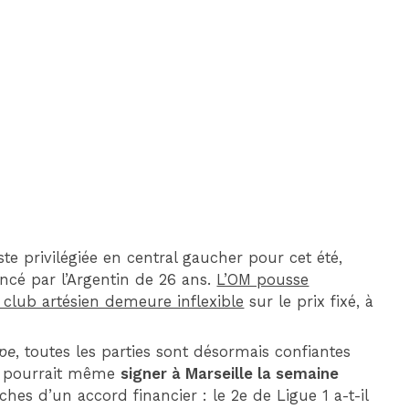
DIM 30 AOÛT
20H45
MONACO
MARSEILLE
ste privilégiée en central gaucher pour cet été,
ancé par l’Argentin de 26 ans.
L’OM pousse
e club artésien demeure inflexible
sur le prix fixé, à
ipe
, toutes les parties sont désormais confiantes
ur pourrait même
signer à Marseille la semaine
ches d’un accord financier : le 2e de Ligue 1 a-t-il