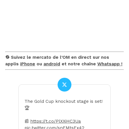
🔁 Suivez le mercato de l’OM en direct sur nos
applis
iPhone
ou
android
et notre chaîne
Whatsapp !
The Gold Cup knockout stage is set!
🏆
📰
https://t.co/PlXXiHC3Ua
pic.twitter.com/snFMtsEx42