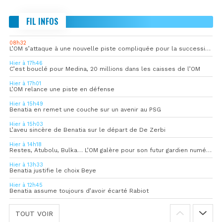
FIL INFOS
08h32
L’OM s’attaque à une nouvelle piste compliquée pour la succession de Rulli
Hier à 17h46
C’est bouclé pour Medina, 20 millions dans les caisses de l’OM
Hier à 17h01
L’OM relance une piste en défense
Hier à 15h49
Benatia en remet une couche sur un avenir au PSG
Hier à 15h03
L’aveu sincère de Benatia sur le départ de De Zerbi
Hier à 14h18
Restes, Atubolu, Bulka… L’OM galère pour son futur gardien numéro 1
Hier à 13h33
Benatia justifie le choix Beye
Hier à 12h45
Benatia assume toujours d’avoir écarté Rabiot
TOUT VOIR