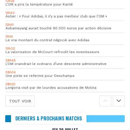
13h26
L’OM a pris la température pour Kanté
12h43
Astier : « Pour Adidas, il n’y a pas meilleur club que l’OM »
12h01
Aubameyang aurait touché 90 000 euros par action décisive
11h10
Le vrai montant du contrat négocié avec Adidas
10h33
La valorisation de McCourt refroidit les investisseurs
09h45
L’OM craindrait le scénario d’une descente administrative
09h04
Une piste se referme pour Deschamps
08h20
Longoria visé par de lourdes accusations de Molina
TOUT VOIR
DERNIERS & PROCHAINS MATCHS
JEU 30 JUILLET