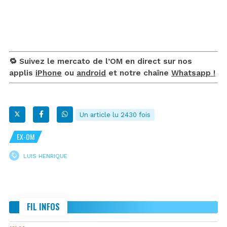
🔁 Suivez le mercato de l’OM en direct sur nos
applis
iPhone
ou
android
et notre chaîne
Whatsapp !
Un article lu 2430 fois
EX-OM
LUIS HENRIQUE
FIL INFOS