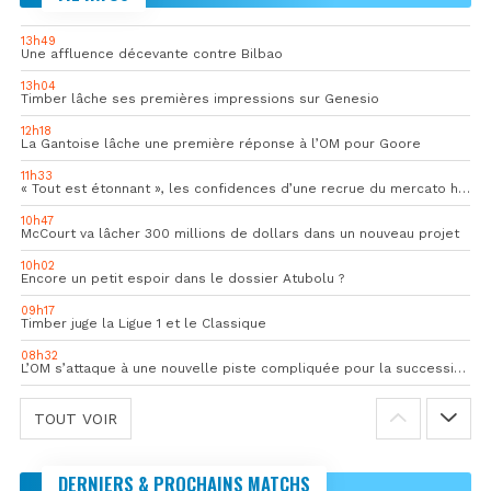
13h49
Une affluence décevante contre Bilbao
13h04
Timber lâche ses premières impressions sur Genesio
12h18
La Gantoise lâche une première réponse à l’OM pour Goore
11h33
« Tout est étonnant », les confidences d’une recrue du mercato hivernal de l’OM
10h47
McCourt va lâcher 300 millions de dollars dans un nouveau projet
10h02
Encore un petit espoir dans le dossier Atubolu ?
09h17
Timber juge la Ligue 1 et le Classique
08h32
L’OM s’attaque à une nouvelle piste compliquée pour la succession de Rulli
TOUT VOIR
DERNIERS & PROCHAINS MATCHS