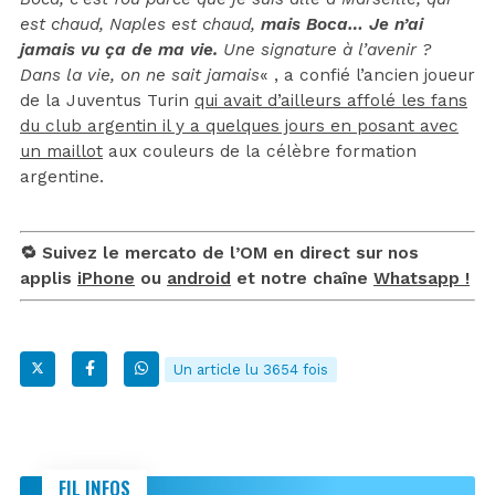
est chaud, Naples est chaud,
mais Boca… Je n’ai
jamais vu ça de ma vie.
Une signature à l’avenir ?
Dans la vie, on ne sait jamais
« , a confié l’ancien joueur
de la Juventus Turin
qui avait d’ailleurs affolé les fans
du club argentin il y a quelques jours en posant avec
un maillot
aux couleurs de la célèbre formation
argentine.
🔁 Suivez le mercato de l’OM en direct sur nos
applis
iPhone
ou
android
et notre chaîne
Whatsapp !
Un article lu 3654 fois
FIL INFOS