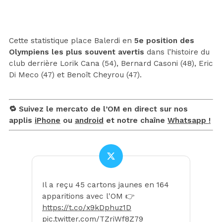
Cette statistique place Balerdi en
5e position des
Olympiens les plus souvent avertis
dans l’histoire du
club derrière Lorik Cana (54), Bernard Casoni (48), Eric
Di Meco (47) et Benoît Cheyrou (47).
🔁 Suivez le mercato de l’OM en direct sur nos
applis
iPhone
ou
android
et notre chaîne
Whatsapp !
Il a reçu 45 cartons jaunes en 164
apparitions avec l'OM 👉
https://t.co/x9kDphuz1D
pic.twitter.com/TZriWf8Z79