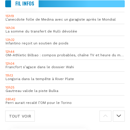
FIL INFOS
15h19
L’anecdote folle de Medina avec un garagiste après le Mondial
14h34
La somme du transfert de Rulli dévoilée
13h32
Infantino reçoit un soutien de poids
12h44
OM-Athletic Bilbao : compos probables, chaîne TV et heure du match
12h04
Francfort s’agace dans le dossier Wahi
11h13
Longoria dans la tempête à River Plate
10h25
Gautreau valide la piste Bulka
09h42
Perri aurait recalé l’OM pour le Torino
TOUT VOIR