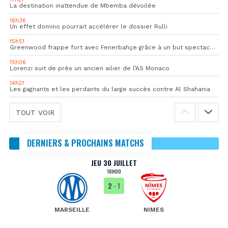
La destination inattendue de Mbemba dévoilée
16h36
Un effet domino pourrait accélérer le dossier Rulli
15h51
Greenwood frappe fort avec Fenerbahçe grâce à un but spectaculaire
15h06
Lorenzi suit de près un ancien ailier de l’AS Monaco
14h21
Les gagnants et les perdants du large succès contre Al Shahania
TOUT VOIR
DERNIERS & PROCHAINS MATCHS
JEU 30 JUILLET
18H00
2
- 1
MARSEILLE
NIMES