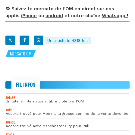
🔁 Suivez le mercato de l’OM en direct sur nos
applis
iPhone
ou
android
et notre chaîne
Whatsapp !
Un article lu 4318 fois
MERCATO OM
FIL INFOS
19h36
Un latéral international libre ciblé par l’OM
18h51
Accord trouvé pour Medina, la grosse somme de la vente dévoilée
18h06
Accord trouvé avec Manchester City pour Rulli
17h21