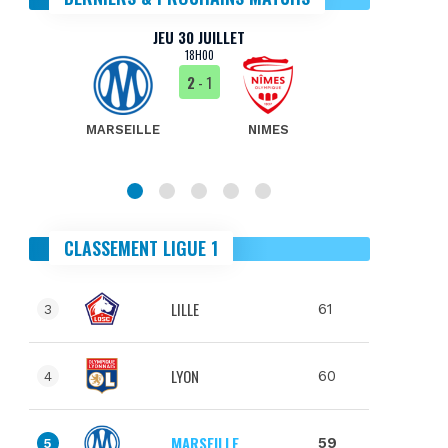
JEU 30 JUILLET
18H00
2
- 1
MARSEILLE
NIMES
MA
CLASSEMENT LIGUE 1
LILLE
61
3
LYON
60
4
MARSEILLE
59
5