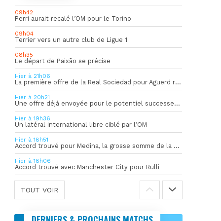
09h42
Perri aurait recalé l’OM pour le Torino
09h04
Terrier vers un autre club de Ligue 1
08h35
Le départ de Paixão se précise
Hier à 21h06
La première offre de la Real Sociedad pour Aguerd refusée par l’OM
Hier à 20h21
Une offre déjà envoyée pour le potentiel successeur de Rulli
Hier à 19h36
Un latéral international libre ciblé par l’OM
Hier à 18h51
Accord trouvé pour Medina, la grosse somme de la vente dévoilée
Hier à 18h06
Accord trouvé avec Manchester City pour Rulli
TOUT VOIR
DERNIERS & PROCHAINS MATCHS