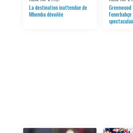
Publié hier à 17h21
Publié hier à 
La destination inattendue de
Greenwood 
Mbemba dévoilée
Fenerbahçe 
spectaculai