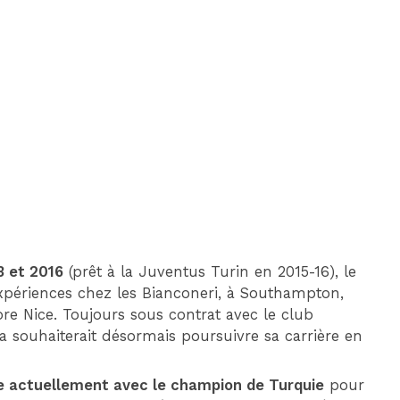
DIM 30 AOÛT
20H45
MONACO
MARSEILLE
3 et 2016
(prêt à la Juventus Turin en 2015-16), le
expériences chez les Bianconeri, à Southampton,
e Nice. Toujours sous contrat avec le club
a souhaiterait désormais poursuivre sa carrière en
ie actuellement avec le champion de Turquie
pour