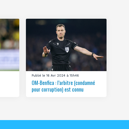
Publié le 16 Avr 2024 à 15h46
OM-Benfica : l’arbitre (condamné
pour corruption) est connu