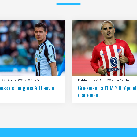
le 27 Déc 2023 à 08h25
Publié le 27 Déc 2023 à 12h14
onse de Longoria à Thauvin
Griezmann à l’OM ? Il répond
clairement