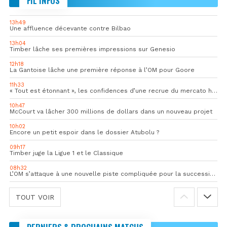
FIL INFOS
13h49
Une affluence décevante contre Bilbao
13h04
Timber lâche ses premières impressions sur Genesio
12h18
La Gantoise lâche une première réponse à l’OM pour Goore
11h33
« Tout est étonnant », les confidences d’une recrue du mercato hivernal de l’OM
10h47
McCourt va lâcher 300 millions de dollars dans un nouveau projet
10h02
Encore un petit espoir dans le dossier Atubolu ?
09h17
Timber juge la Ligue 1 et le Classique
08h32
L’OM s’attaque à une nouvelle piste compliquée pour la succession de Rulli
TOUT VOIR