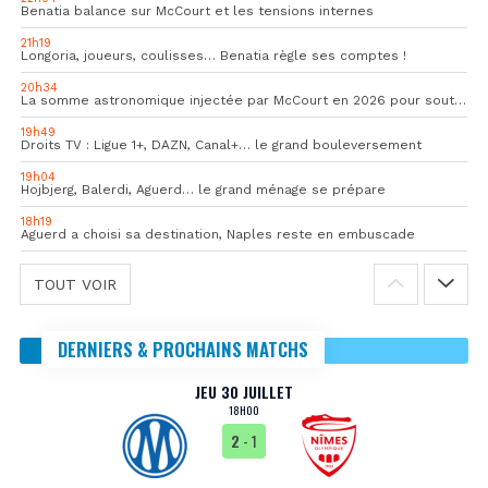
Benatia balance sur McCourt et les tensions internes
21h19
Longoria, joueurs, coulisses… Benatia règle ses comptes !
20h34
La somme astronomique injectée par McCourt en 2026 pour soutenir l’OM
19h49
Droits TV : Ligue 1+, DAZN, Canal+… le grand bouleversement
19h04
Hojbjerg, Balerdi, Aguerd… le grand ménage se prépare
18h19
Aguerd a choisi sa destination, Naples reste en embuscade
TOUT VOIR
DERNIERS & PROCHAINS MATCHS
JEU 30 JUILLET
18H00
2
- 1