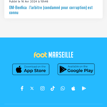
Publié le 16 Avr 2024 à 15h46
OM-Benfica : l’arbitre (condamné pour corruption) est
connu