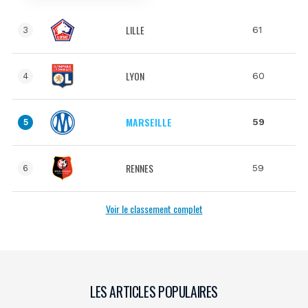
LILLE
61
3
LYON
60
4
MARSEILLE
59
5
RENNES
59
6
Voir le classement complet
LES ARTICLES POPULAIRES