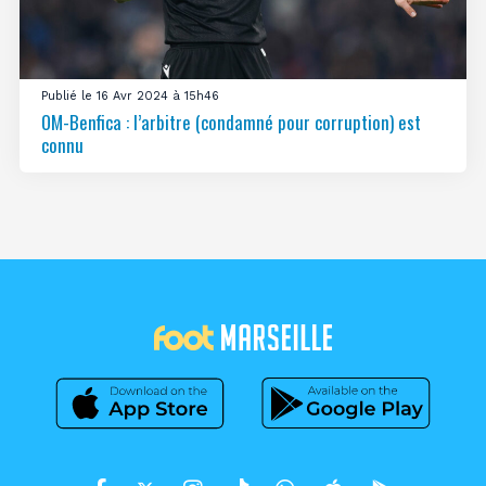
Publié le 16 Avr 2024 à 15h46
OM-Benfica : l’arbitre (condamné pour corruption) est
connu