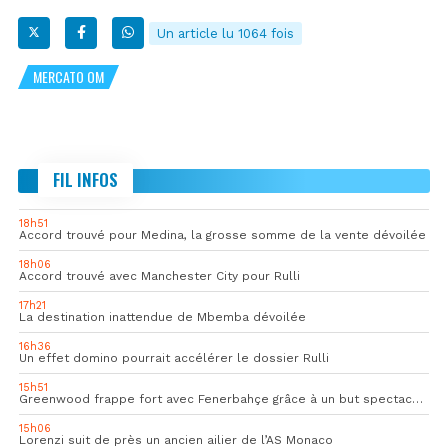
Un article lu 1064 fois
MERCATO OM
FIL INFOS
18h51
Accord trouvé pour Medina, la grosse somme de la vente dévoilée
18h06
Accord trouvé avec Manchester City pour Rulli
17h21
La destination inattendue de Mbemba dévoilée
16h36
Un effet domino pourrait accélérer le dossier Rulli
15h51
Greenwood frappe fort avec Fenerbahçe grâce à un but spectaculaire
15h06
Lorenzi suit de près un ancien ailier de l’AS Monaco