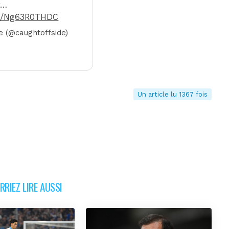
w…
om/Ng63R0THDC
e (@caughtoffside)
Un article lu 1367 fois
RIEZ LIRE AUSSI