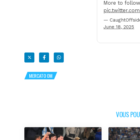
More to follo
pic.twitter.c
— CaughtOffsid
June 18, 2025
MERCATO OM
VOUS POUR