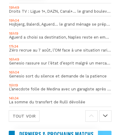
19h49
Droits TV : Ligue 1+, DAZN, Canal+… le grand bouleversement
19h04
Hojbjerg, Balerdi, Aguerd… le grand ménage se prépare
18h19
Aguerd a choisi sa destination, Naples reste en embuscade
17h34
Zéro recrue au 7 août, l’OM face à une situation rarissime en Europe
16h49
Genesio rassure sur l’état d’esprit malgré un mercato inquiétant
16h04
Genesio sort du silence et demande de la patience
15h19
L’anecdote folle de Medina avec un garagiste après le Mondial
14h34
La somme du transfert de Rulli dévoilée
TOUT VOIR
DERNIERS & PROCHAINS MATCHS