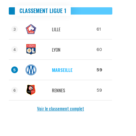
CLASSEMENT LIGUE 1
LILLE
61
3
LYON
60
4
MARSEILLE
59
5
RENNES
59
6
Voir le classement complet