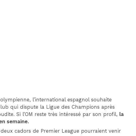
DIM 30 AOÛT
20H45
MONACO
MARSEILLE
 olympienne, l’international espagnol souhaite
club qui dispute la Ligue des Champions après
dite. Si l’OM reste très intéressé par son profil,
la
en semaine.
, deux cadors de Premier League pourraient venir