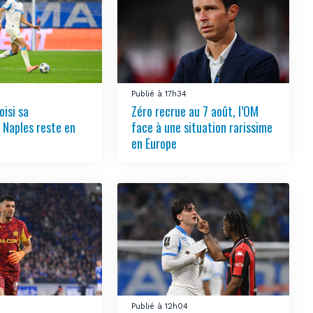
Publié à 17h34
oisi sa
Zéro recrue au 7 août, l’OM
, Naples reste en
face à une situation rarissime
en Europe
Publié à 12h04