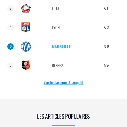
LILLE
61
3
LYON
60
4
MARSEILLE
59
5
RENNES
59
6
Voir le classement complet
LES ARTICLES POPULAIRES