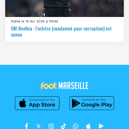
Publié le 16 Avr 2024 à 15h46
OM-Benfica : l’arbitre (condamné pour corruption) est
connu