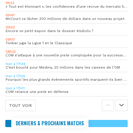
11h33
« Tout est étonnant », les confidences d’une recrue du mercato hivernal de l’OM
10h47
McCourt va lâcher 300 millions de dollars dans un nouveau projet
10h02
Encore un petit espoir dans le dossier Atubolu ?
09h17
Timber juge la Ligue 1 et le Classique
08h32
L’OM s’attaque à une nouvelle piste compliquée pour la succession de Rulli
Hier à 17h46
C’est bouclé pour Medina, 20 millions dans les caisses de l’OM
Hier à 17h26
Pourquoi les plus grands événements sportifs marquent-ils bien au-delà du score final ?
Hier à 17h01
L’OM relance une piste en défense
TOUT VOIR
DERNIERS & PROCHAINS MATCHS