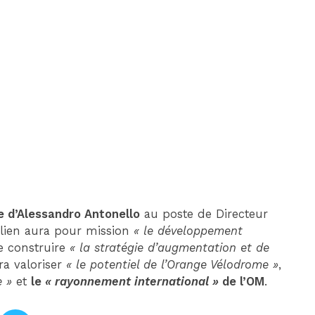
DIM 30 AOÛT
20H45
MONACO
MARSEILLE
e d’Alessandro Antonello
au poste de Directeur
alien aura pour mission
« le développement
e construire
« la stratégie d’augmentation et de
ra valoriser
« le potentiel de l’Orange Vélodrome »
,
e »
et
le
« rayonnement international »
de l’OM
.