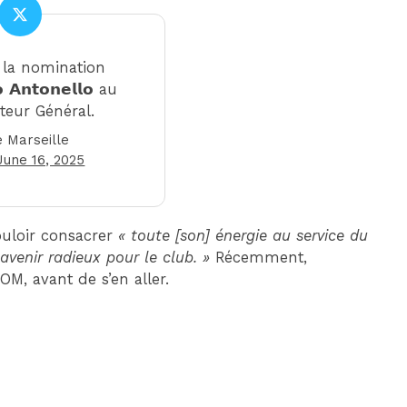
la nomination
𝗼 𝗔𝗻𝘁𝗼𝗻𝗲𝗹𝗹𝗼 au
teur Général.
 Marseille
June 16, 2025
ouloir consacrer
« toute [son] énergie au service du
avenir radieux pour le club. »
Récemment,
OM, avant de s’en aller.