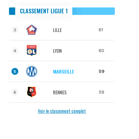
CLASSEMENT LIGUE 1
LILLE
61
3
LYON
60
4
MARSEILLE
59
5
RENNES
59
6
Voir le classement complet