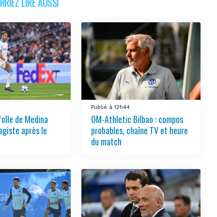
RIEZ LIRE AUSSI
Publié à 12h44
folle de Medina
OM-Athletic Bilbao : compos
agiste après le
probables, chaîne TV et heure
du match