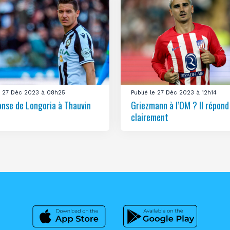
le 27 Déc 2023 à 08h25
Publié le 27 Déc 2023 à 12h14
onse de Longoria à Thauvin
Griezmann à l’OM ? Il répond
clairement