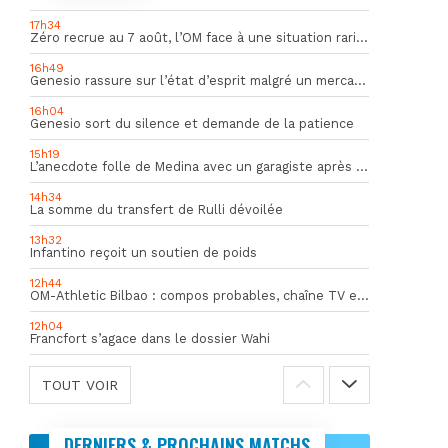
17h34
Zéro recrue au 7 août, l’OM face à une situation rarissime en Europe
16h49
Genesio rassure sur l’état d’esprit malgré un mercato inquiétant
16h04
Genesio sort du silence et demande de la patience
15h19
L’anecdote folle de Medina avec un garagiste après le Mondial
14h34
La somme du transfert de Rulli dévoilée
13h32
Infantino reçoit un soutien de poids
12h44
OM-Athletic Bilbao : compos probables, chaîne TV et heure du match
12h04
Francfort s’agace dans le dossier Wahi
TOUT VOIR
DERNIERS & PROCHAINS MATCHS