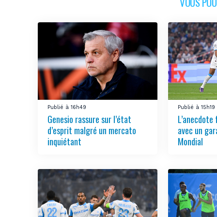
VOUS POUR
Publié à 16h49
Publié à 15h19
Genesio rassure sur l’état
L’anecdote 
d’esprit malgré un mercato
avec un gar
inquiétant
Mondial