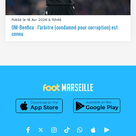
Publié le 16 Avr 2024 à 15h46
OM-Benfica : l’arbitre (condamné pour corruption) est
connu