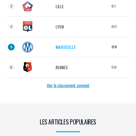
LILLE
61
3
LYON
60
4
MARSEILLE
59
5
RENNES
59
6
Voir le classement complet
LES ARTICLES POPULAIRES