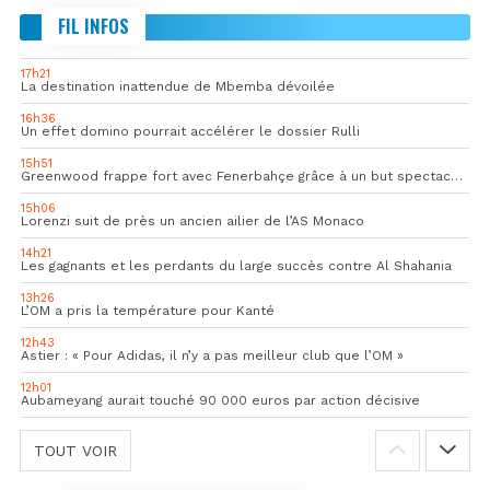
FIL INFOS
17h21
La destination inattendue de Mbemba dévoilée
16h36
Un effet domino pourrait accélérer le dossier Rulli
15h51
Greenwood frappe fort avec Fenerbahçe grâce à un but spectaculaire
15h06
Lorenzi suit de près un ancien ailier de l’AS Monaco
14h21
Les gagnants et les perdants du large succès contre Al Shahania
13h26
L’OM a pris la température pour Kanté
12h43
Astier : « Pour Adidas, il n’y a pas meilleur club que l’OM »
12h01
Aubameyang aurait touché 90 000 euros par action décisive
TOUT VOIR