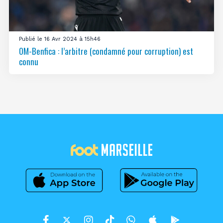
Publié le 16 Avr 2024 à 15h46
OM-Benfica : l’arbitre (condamné pour corruption) est
connu