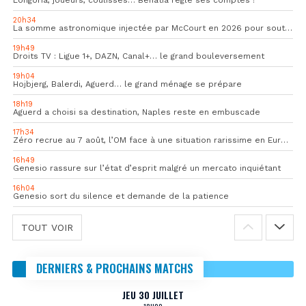
Longoria, joueurs, coulisses… Benatia règle ses comptes !
20h34
La somme astronomique injectée par McCourt en 2026 pour soutenir l’OM
19h49
Droits TV : Ligue 1+, DAZN, Canal+… le grand bouleversement
19h04
Hojbjerg, Balerdi, Aguerd… le grand ménage se prépare
18h19
Aguerd a choisi sa destination, Naples reste en embuscade
17h34
Zéro recrue au 7 août, l’OM face à une situation rarissime en Europe
16h49
Genesio rassure sur l’état d’esprit malgré un mercato inquiétant
16h04
Genesio sort du silence et demande de la patience
TOUT VOIR
DERNIERS & PROCHAINS MATCHS
JEU 30 JUILLET