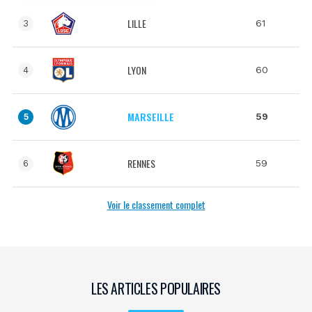
LILLE
61
3
LYON
60
4
MARSEILLE
59
5
RENNES
59
6
Voir le classement complet
LES ARTICLES POPULAIRES