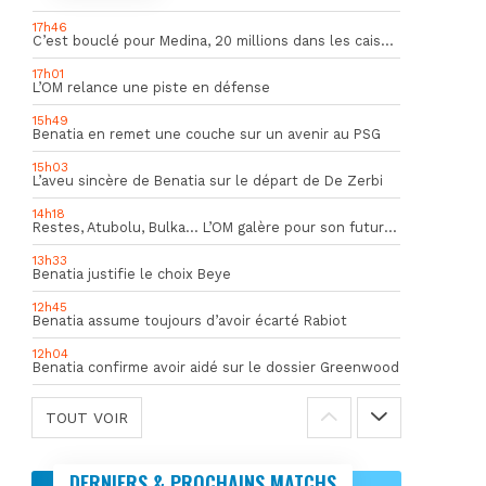
17h46
C’est bouclé pour Medina, 20 millions dans les caisses de l’OM
17h01
L’OM relance une piste en défense
15h49
Benatia en remet une couche sur un avenir au PSG
15h03
L’aveu sincère de Benatia sur le départ de De Zerbi
14h18
Restes, Atubolu, Bulka… L’OM galère pour son futur gardien numéro 1
13h33
Benatia justifie le choix Beye
12h45
Benatia assume toujours d’avoir écarté Rabiot
12h04
Benatia confirme avoir aidé sur le dossier Greenwood
TOUT VOIR
DERNIERS & PROCHAINS MATCHS