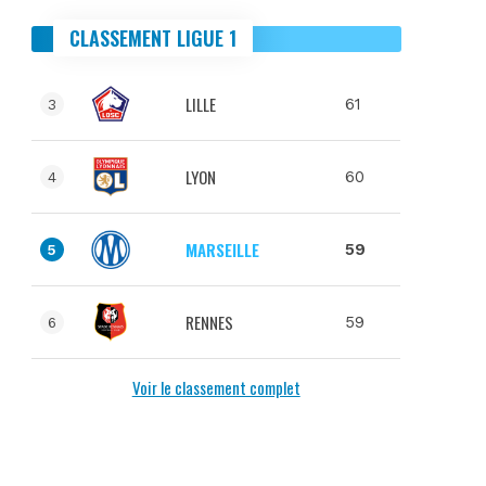
CLASSEMENT LIGUE 1
LILLE
61
3
LYON
60
4
MARSEILLE
59
5
RENNES
59
6
Voir le classement complet