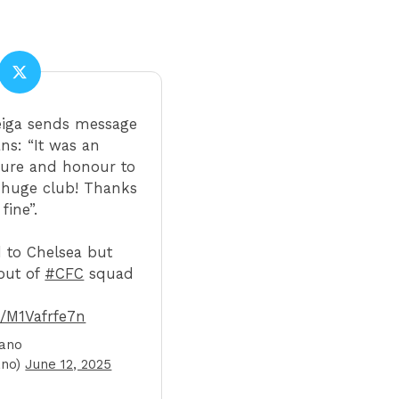
eiga sends message
ns: “It was an
sure and honour to
s huge club! Thanks
 fine”.
d to Chelsea but
 out of
#CFC
squad
m/M1Vafrfe7n
mano
ano)
June 12, 2025