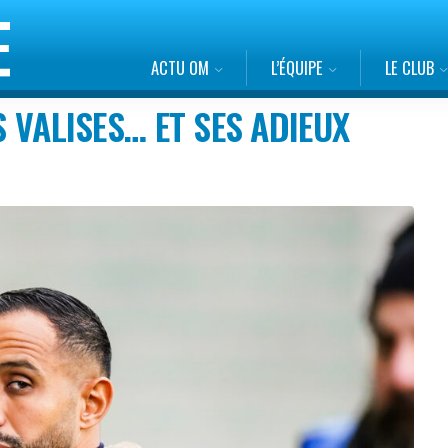
ACTU OM
L’ÉQUIPE
LE CLUB
S VALISES… ET SES ADIEUX