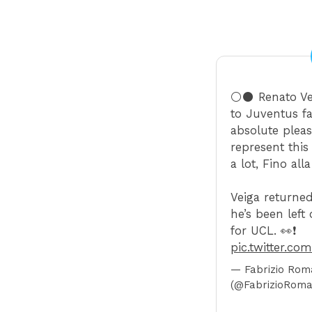
⚪️⚫️ Renato V
to Juventus fa
absolute plea
represent thi
a lot, Fino alla
Veiga returne
he’s been left
for UCL. 👀❗️
pic.twitter.co
— Fabrizio Ro
(@FabrizioRom