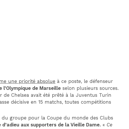
DIM 30 AOÛT
20H45
MONACO
MARSEILLE
me une priorité absolue
à ce poste, le défenseur
e l’Olympique de Marseille
selon plusieurs sources.
r de Chelsea avait été prêté à la Juventus Turin
passe décisive en 15 matchs, toutes compétitions
rté du groupe pour la Coupe du monde des Clubs
d’adieu aux supporters de la Vieille Dame.
«
Ce