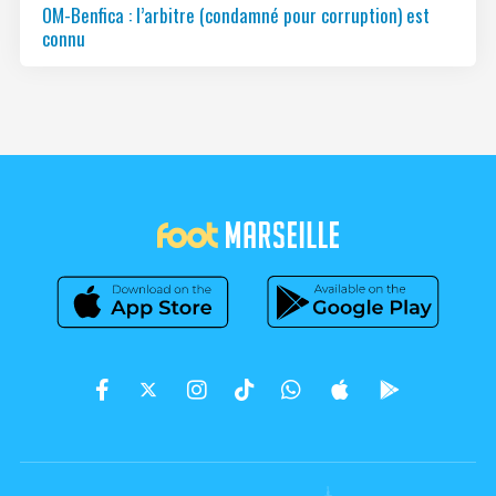
OM-Benfica : l’arbitre (condamné pour corruption) est
connu