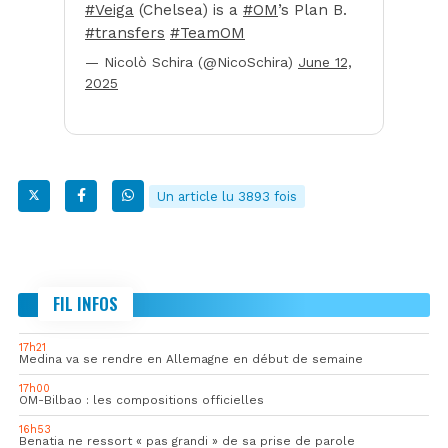
#Veiga
(Chelsea) is a
#OM
’s Plan B.
#transfers
#TeamOM
— Nicolò Schira (@NicoSchira)
June 12,
2025
Un article lu 3893 fois
FIL INFOS
17h21
Medina va se rendre en Allemagne en début de semaine
17h00
OM-Bilbao : les compositions officielles
16h53
Benatia ne ressort « pas grandi » de sa prise de parole