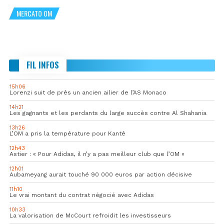
MERCATO OM
FIL INFOS
15h06
Lorenzi suit de près un ancien ailier de l’AS Monaco
14h21
Les gagnants et les perdants du large succès contre Al Shahania
13h26
L’OM a pris la température pour Kanté
12h43
Astier : « Pour Adidas, il n’y a pas meilleur club que l’OM »
12h01
Aubameyang aurait touché 90 000 euros par action décisive
11h10
Le vrai montant du contrat négocié avec Adidas
10h33
La valorisation de McCourt refroidit les investisseurs