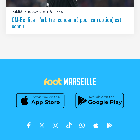
Publié le 16 Avr 2024 à 15h46
OM-Benfica : l’arbitre (condamné pour corruption) est
connu