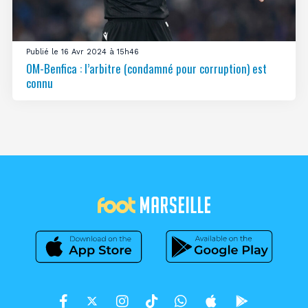
Publié le 16 Avr 2024 à 15h46
OM-Benfica : l’arbitre (condamné pour corruption) est
connu