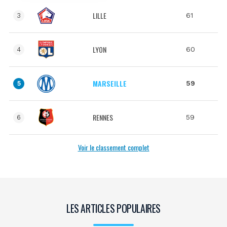
LILLE
61
3
LYON
60
4
MARSEILLE
59
5
RENNES
59
6
Voir le classement complet
LES ARTICLES POPULAIRES