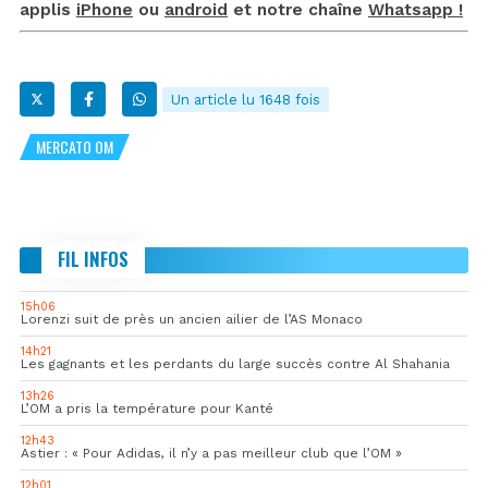
applis
iPhone
ou
android
et notre chaîne
Whatsapp !
Un article lu 1648 fois
MERCATO OM
FIL INFOS
15h06
Lorenzi suit de près un ancien ailier de l’AS Monaco
14h21
Les gagnants et les perdants du large succès contre Al Shahania
13h26
L’OM a pris la température pour Kanté
12h43
Astier : « Pour Adidas, il n’y a pas meilleur club que l’OM »
12h01