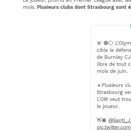
Le joueur, promu en Premier League avec les C
mois.
Plusieurs clubs dont Strasbourg sont 
🚨 🔵⚪️ L'Olym
cible le défen
de Burnley CJ 
libre de tout c
mois de juin.
🔹Plusieurs 
Strasbourg veu
L’OM veut tro
le joueur.
👋🏿
@Santi_
pic.twitter.co