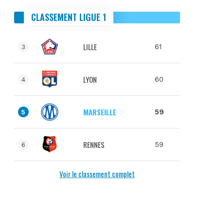
CLASSEMENT LIGUE 1
LILLE
61
3
LYON
60
4
MARSEILLE
59
5
RENNES
59
6
Voir le classement complet