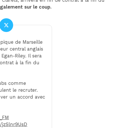
larets, arrivera en fin de contrat à la fin du
également sur le coup.
pique de Marseille
seur central anglais
Egan-Riley. Il sera
ontrat à la fin du
clubs comme
lent le recruter.
uver un accord avec
J_FM
m/jzSlnr9UsD