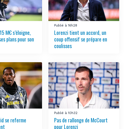
Publié à 16h28
15 M€ s’éloigne,
Lorenzi tient un accord, un
ses plans pour son
coup offensif se prépare en
coulisses
0
Publié à 10h32
vid se referme
Pas de rallonge de McCourt
ent
pour Lorenzi