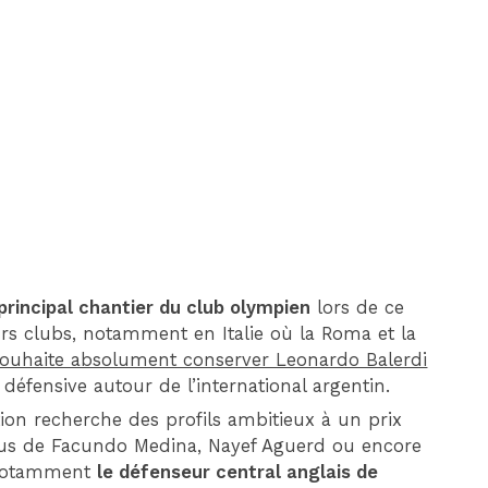
DIM 30 AOÛT
20H45
MONACO
MARSEILLE
principal chantier du club olympien
lors de ce
eurs clubs, notamment en Italie où la Roma et la
souhaite absolument conserver Leonardo Balerdi
défensive autour de l’international argentin.
ction recherche des profils ambitieux à un prix
plus de Facundo Medina, Nayef Aguerd ou encore
t notamment
le défenseur central anglais de