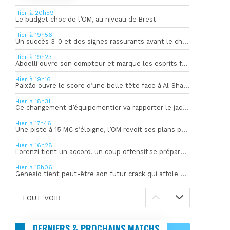
Hier à 20h59
Le budget choc de l’OM, au niveau de Brest
Hier à 19h56
Un succès 3-0 et des signes rassurants avant le choc face à Bilbao
Hier à 19h23
Abdelli ouvre son compteur et marque les esprits face à Al-Shahania
Hier à 19h16
Paixão ouvre le score d’une belle tête face à Al-Shahania
Hier à 18h31
Ce changement d’équipementier va rapporter le jackpot à l’OM
Hier à 17h46
Une piste à 15 M€ s’éloigne, l’OM revoit ses plans pour son gardien
Hier à 16h28
Lorenzi tient un accord, un coup offensif se prépare en coulisses
Hier à 15h06
Genesio tient peut-être son futur crack qui affole déjà l’Europe
TOUT VOIR
DERNIERS & PROCHAINS MATCHS