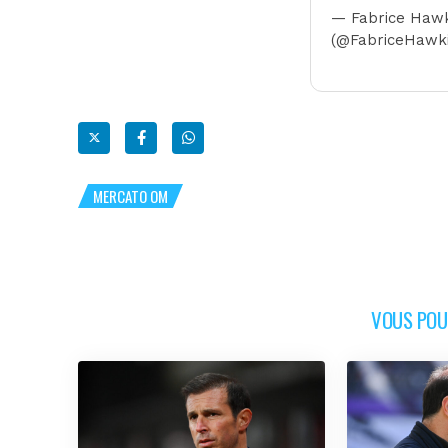
— Fabrice Haw
(@FabriceHawk
MERCATO OM
VOUS POUR