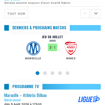
Hier à 12h45
Benatia assume toujours d’avoir écarté Rabiot
TOUT VOIR
DERNIERS & PROCHAINS MATCHS
JEU 30 JUILLET
18H00
2
- 1
MARSEILLE
NIMES
PROGRAMME TV
Marseille – Athletic Bilbao
Match amical
dim 9 Août 2026 à 17h30