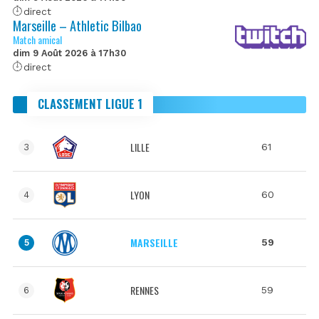
direct
Marseille – Athletic Bilbao
Match amical
dim 9 Août 2026 à 17h30
direct
CLASSEMENT LIGUE 1
LILLE
61
3
LYON
60
4
MARSEILLE
59
5
RENNES
59
6