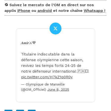
🔁 Suivez le mercato de l’OM en direct sur nos
applis
iPhone
ou
android
et notre chaîne
Whatsapp !
𝑨𝒎𝒊𝒓⚔️💙
Titulaire indiscutable dans la
défense olympienne cette saison,
revivez les temps forts 24-25 de
notre défenseur international 🇵🇦💥
pic.twitter.com/H7kZ1p0R0y
— Olympique de Marseille
(@OM_Officiel)
June 8, 2025