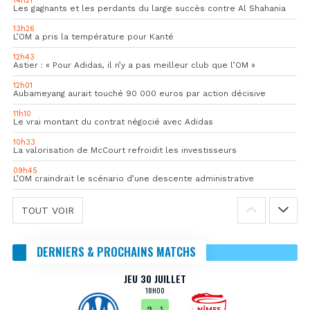
14h21
Les gagnants et les perdants du large succès contre Al Shahania
13h26
L’OM a pris la température pour Kanté
12h43
Astier : « Pour Adidas, il n’y a pas meilleur club que l’OM »
12h01
Aubameyang aurait touché 90 000 euros par action décisive
11h10
Le vrai montant du contrat négocié avec Adidas
10h33
La valorisation de McCourt refroidit les investisseurs
09h45
L’OM craindrait le scénario d’une descente administrative
TOUT VOIR
DERNIERS & PROCHAINS MATCHS
JEU 30 JUILLET
18H00
2
- 1