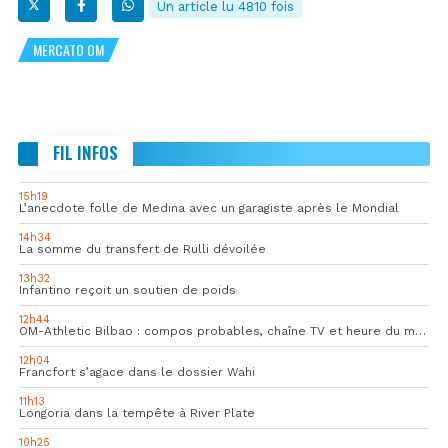
Un article lu 4810 fois
MERCATO OM
FIL INFOS
15h19
L’anecdote folle de Medina avec un garagiste après le Mondial
14h34
La somme du transfert de Rulli dévoilée
13h32
Infantino reçoit un soutien de poids
12h44
OM-Athletic Bilbao : compos probables, chaîne TV et heure du match
12h04
Francfort s’agace dans le dossier Wahi
11h13
Longoria dans la tempête à River Plate
10h25