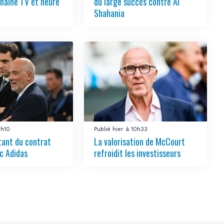
chaîne TV et heure
du large succès contre Al
Shahania
1h10
Publié hier à 10h33
tant du contrat
La valorisation de McCourt
c Adidas
refroidit les investisseurs