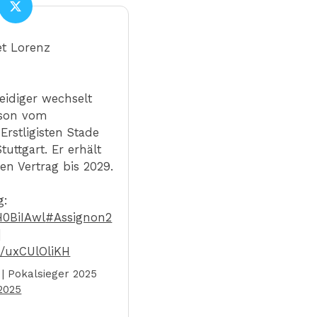
et Lorenz
eidiger wechselt
ison vom
Erstligisten Stade
uttgart. Er erhält
en Vertrag bis 2029.
g:
NH0BiIAwl
#Assignon2
]
m/uxCUlOliKH
 | Pokalsieger 2025
2025