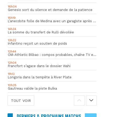
16h04
Genesio sort du silence et demande de la patience
15h19
L’anecdote folle de Medina avec un garagiste après le Mondial
14h34
La somme du transfert de Rulli dévoilée
13h32
Infantino reçoit un soutien de poids
12h44
OM-Athletic Bilbao : compos probables, chaîne TV et heure du match
12h04
Francfort s’agace dans le dossier Wahi
11h13
Longoria dans la tempête à River Plate
10h25
Gautreau valide la piste Bulka
TOUT VOIR
DERNIERS & PROCHAINS MATCHS