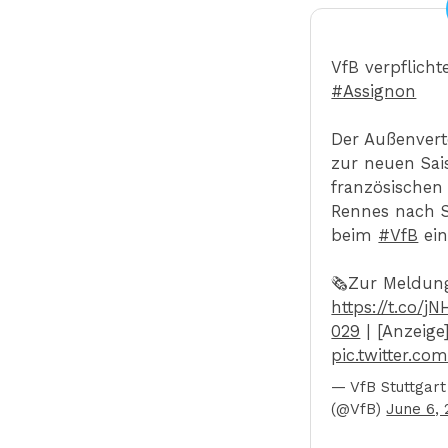
VfB verpflicht
#Assignon
Der Außenvert
zur neuen Sa
französischen 
Rennes nach St
beim
#VfB
ein
🗞️Zur Meldun
https://t.co/j
029
| [Anzeige
pic.twitter.co
— VfB Stuttgart
(@VfB)
June 6, 