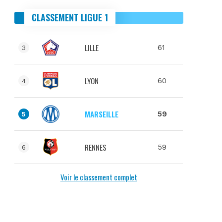
CLASSEMENT LIGUE 1
LILLE
61
3
LYON
60
4
MARSEILLE
59
5
RENNES
59
6
Voir le classement complet