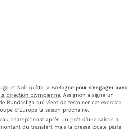
DIM 30 AOÛT
20H45
MONACO
MARSEILLE
uge et Noir quitte la Bretagne
pour s’engager avec
la direction olympienne
, Assignon a signé un
de Bundesliga qui vient de terminer cet exercice
Coupe d’Europe la saison prochaine.
uveau championnat après un prêt d’une saison à
montant du transfert mais la presse locale parle