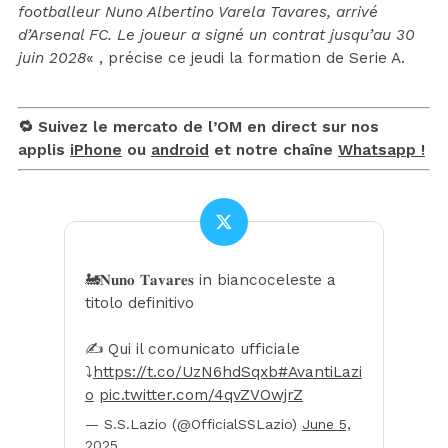
footballeur Nuno Albertino Varela Tavares, arrivé
d’Arsenal FC. Le joueur a signé un contrat jusqu’au 30
juin 2028
« , précise ce jeudi la formation de Serie A.
🔁 Suivez le mercato de l’OM en direct sur nos
applis
iPhone
ou
android
et notre chaîne
Whatsapp !
🚂𝐍𝐮𝐧𝐨 𝐓𝐚𝐯𝐚𝐫𝐞𝐬 in biancoceleste a
titolo definitivo
✍️ Qui il comunicato ufficiale
⤵️
https://t.co/UzN6hdSqxb
#AvantiLazi
o
pic.twitter.com/4qvZVOwjrZ
— S.S.Lazio (@OfficialSSLazio)
June 5,
2025