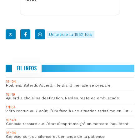
Un article lu 1552 fois
FIL INFOS
19h04
Hojbjerg, Balerdi, Aguerd… le grand ménage se prépare
18h19
Aguerd a choisi sa destination, Naples reste en embuscade
17h34
Zéro recrue au 7 août, l’OM face à une situation rarissime en Europe
16h49
Genesio rassure sur l’état d’esprit malgré un mercato inquiétant
16h04
Genesio sort du silence et demande de la patience