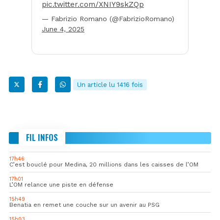
pic.twitter.com/XNIY9skZQp
— Fabrizio Romano (@FabrizioRomano)
June 4, 2025
Un article lu 1416 fois
FIL INFOS
17h46
C’est bouclé pour Medina, 20 millions dans les caisses de l’OM
17h01
L’OM relance une piste en défense
15h49
Benatia en remet une couche sur un avenir au PSG
15h03