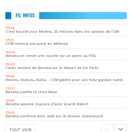
FIL INFOS
17h46
C’est bouclé pour Medina, 20 millions dans les caisses de l’OM
17h01
L’OM relance une piste en défense
15h49
Benatia en remet une couche sur un avenir au PSG
15h03
L’aveu sincère de Benatia sur le départ de De Zerbi
14h18
Restes, Atubolu, Bulka… L’OM galère pour son futur gardien numéro 1
13h33
Benatia justifie le choix Beye
12h45
Benatia assume toujours d’avoir écarté Rabiot
12h04
Benatia confirme avoir aidé sur le dossier Greenwood
TOUT VOIR