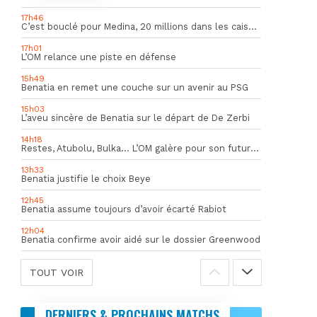
17h46
C’est bouclé pour Medina, 20 millions dans les caisses de l’OM
17h01
L’OM relance une piste en défense
15h49
Benatia en remet une couche sur un avenir au PSG
15h03
L’aveu sincère de Benatia sur le départ de De Zerbi
14h18
Restes, Atubolu, Bulka… L’OM galère pour son futur gardien numéro 1
13h33
Benatia justifie le choix Beye
12h45
Benatia assume toujours d’avoir écarté Rabiot
12h04
Benatia confirme avoir aidé sur le dossier Greenwood
TOUT VOIR
DERNIERS & PROCHAINS MATCHS