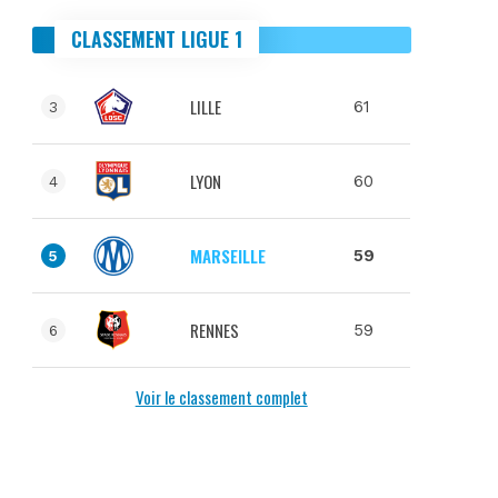
CLASSEMENT LIGUE 1
LILLE
61
3
LYON
60
4
MARSEILLE
59
5
RENNES
59
6
Voir le classement complet