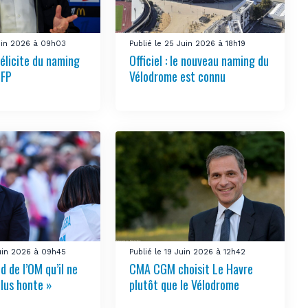
Juin 2026 à 09h03
Publié le 25 Juin 2026 à 18h19
félicite du naming
Officiel : le nouveau naming du
LFP
Vélodrome est connu
Juin 2026 à 09h45
Publié le 19 Juin 2026 à 12h42
 de l’OM qu’il ne
CMA CGM choisit Le Havre
plus honte »
plutôt que le Vélodrome