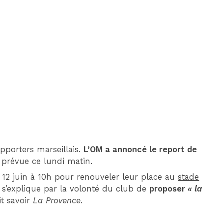
DIM 30 AOÛT
20H45
MONACO
MARSEILLE
porters marseillais.
L’OM a annoncé le report de
t prévue ce lundi matin.
 12 juin à 10h pour renouveler leur place au
stade
s s’explique par la volonté du club de
proposer
« la
it savoir
La Provence
.