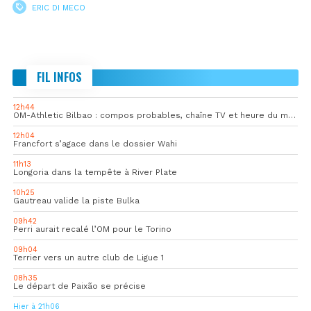
ERIC DI MECO
FIL INFOS
12h44
OM-Athletic Bilbao : compos probables, chaîne TV et heure du match
12h04
Francfort s’agace dans le dossier Wahi
11h13
Longoria dans la tempête à River Plate
10h25
Gautreau valide la piste Bulka
09h42
Perri aurait recalé l’OM pour le Torino
09h04
Terrier vers un autre club de Ligue 1
08h35
Le départ de Paixão se précise
Hier à 21h06