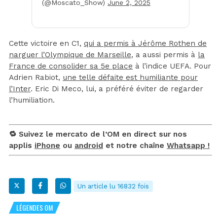
(@Moscato_Show)
June 2, 2025
Cette victoire en C1,
qui a permis à Jérôme Rothen de
narguer l’Olympique de Marseille
, a aussi permis à
la
France de consolider sa 5e place
à l’indice UEFA. Pour
Adrien Rabiot,
une telle défaite est humiliante pour
l’Inter
. Eric Di Meco, lui, a préféré éviter de regarder
l’humiliation.
🔁 Suivez le mercato de l’OM en direct sur nos
applis
iPhone
ou
android
et notre chaîne
Whatsapp !
Un article lu 16832 fois
LÉGENDES OM