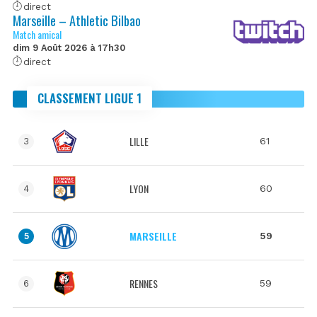
direct
Marseille – Athletic Bilbao
Match amical
dim 9 Août 2026 à 17h30
direct
CLASSEMENT LIGUE 1
LILLE
61
3
LYON
60
4
MARSEILLE
59
5
RENNES
59
6