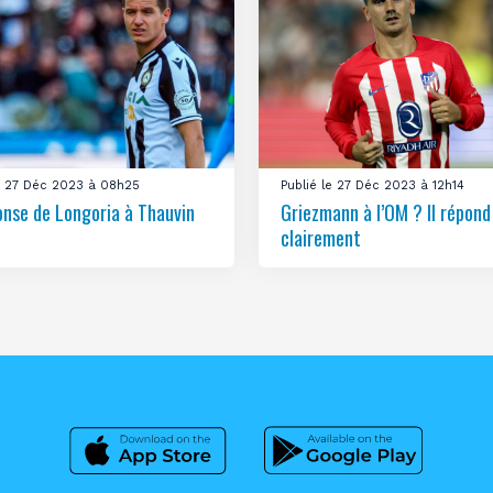
le 27 Déc 2023 à 08h25
Publié le 27 Déc 2023 à 12h14
onse de Longoria à Thauvin
Griezmann à l’OM ? Il répond
clairement