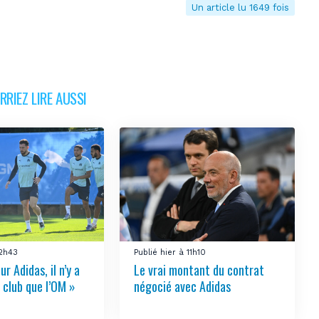
Un article lu 1649 fois
RIEZ LIRE AUSSI
12h43
Publié hier à 11h10
ur Adidas, il n’y a
Le vrai montant du contrat
 club que l’OM »
négocié avec Adidas