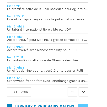
Hier à 21h06
La première offre de la Real Sociedad pour Aguerd refusée par l’OM
Hier à 20h21
Une offre déjà envoyée pour le potentiel successeur de Rulli
Hier à 19h36
Un latéral international libre ciblé par l’OM
Hier à 18h51
Accord trouvé pour Medina, la grosse somme de la vente dévoilée
Hier à 18h06
Accord trouvé avec Manchester City pour Rulli
Hier à 17h21
La destination inattendue de Mbemba dévoilée
Hier à 16h36
Un effet domino pourrait accélérer le dossier Rulli
Hier à 15h51
Greenwood frappe fort avec Fenerbahçe grâce à un but spectaculaire
TOUT VOIR
DERNIERS & PROCHAINS MATCHS