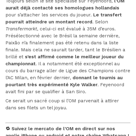
Toujours selon le site spécialisé sur Feyenoord,
l’OM
aurait déjà contacté ses homologues hollandais
pour s’attacher les services du joueur.
Le transfert
pourrait atteindre un montant record
. Selon
Transfermarkt
, celui-ci est évalué à 35M d’euros.
Présélectionné avec le Brésil la semaine dernière,
Paixão n’a finalement pas été retenu dans la liste
finale. Mais cela ne saurait tarder, tant le Brésilien a
brillé et
s’est affirmé comme le meilleur joueur du
championnat
. Il a notamment été exceptionnel au
cours du barrage aller de Ligue des Champions contre
l’AC Milan, en février dernier,
donnant le tournis au
pourtant très expérimenté Kyle Walker
. Feyenoord
avait fini par se qualifier à San Siro.
Ce serait un sacré coup si l’OM parvenait à attirer
dans ses filets un tel joyau.
🔁 Suivez le mercato de l’OM en direct sur nos
applis
iPhone
ou
android
et notre chaîne
Whatsapp !