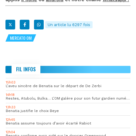
Un article lu 6297 fois
MERCATO OM
FIL INFOS
15h03
L’aveu sincère de Benatia sur le départ de De Zerbi
14h18
Restes, Atubolu, Bulka… L’OM galère pour son futur gardien numéro 1
13h33
Benatia justifie le choix Beye
12h45
Benatia assume toujours d’avoir écarté Rabiot
12h04
Benatia confirme avoir aidé sur le dossier Greenwood